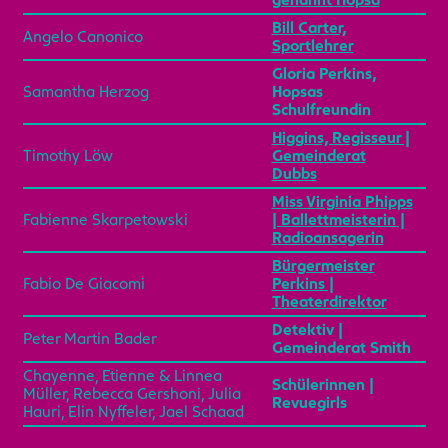
genannt Hopsa
Bill Carter,
Angelo Canonico
Sportlehrer
Gloria Perkins,
Samantha Herzog
Hopsas
Schulfreundin
Higgins, Regisseur |
Timothy Löw
Gemeinderat
Dubbs
Miss Virginia Phipps
Fabienne Skarpetowski
| Ballettmeisterin |
Radioansagerin
Bürgermeister
Fabio De Giacomi
Perkins |
Theaterdirektor
Detektiv |
Peter Martin Bader
Gemeinderat Smith
Chayenne, Etienne & Linnea
Schülerinnen |
Müller, Rebecca Gershoni, Julia
Revuegirls
Hauri, Elin Nyffeler, Jael Schaad