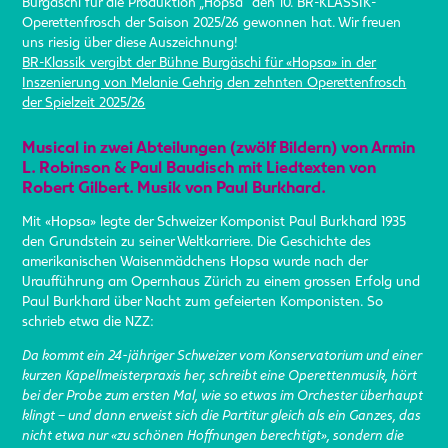
Burgäschi für die Produktion „Hopsa“ den 10. BR-KLASSIK-
Operettenfrosch der Saison 2025/26 gewonnen hat. Wir freuen
uns riesig über diese Auszeichnung!
BR-Klassik vergibt der Bühne Burgäschi für «Hopsa» in der
Inszenierung von Melanie Gehrig den zehnten Operettenfrosch
der Spielzeit 2025/26
Musical in zwei Abteilungen (zwölf Bildern) von Armin
L. Robinson & Paul Baudisch mit Liedtexten von
Robert Gilbert. Musik von Paul Burkhard.
Mit «Hopsa» legte der Schweizer Komponist Paul Burkhard 1935
den Grundstein zu seiner Weltkarriere. Die Geschichte des
amerikanischen Waisenmädchens Hopsa wurde nach der
Uraufführung am Opernhaus Zürich zu einem grossen Erfolg und
Paul Burkhard über Nacht zum gefeierten Komponisten. So
schrieb etwa die NZZ:
Da kommt ein 24-jähriger Schweizer vom Konservatorium und einer
kurzen Kapellmeisterpraxis her, schreibt eine Operettenmusik, hört
bei der Probe zum ersten Mal, wie so etwas im Orchester überhaupt
klingt – und dann erweist sich die Partitur gleich als ein Ganzes, das
nicht etwa nur «zu schönen Hoffnungen berechtigt», sondern die