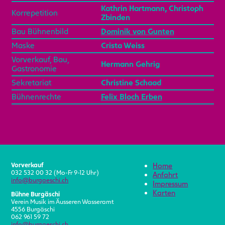
Kathrin Hartmann, Christoph
Korrepetition
Zbinden
Bau Bühnenbild
Dominik von Gunten
Maske
Crista Weiss
Vorverkauf, Bau,
Hermann Gehrig
Gastronomie
Sekretariat
Christine Schaad
Bühnenrechte
Felix Bloch Erben
Vorverkauf
Home
032 532 00 32 (Mo-Fr 9-12 Uhr)
Anfahrt
info@burgaeschi.ch
Impressum
Karten
Bühne Burgäschi
Verein Musik im Äusseren Wasseramt
4556 Burgäschi
062 961 59 72
info@burgaeschi.ch