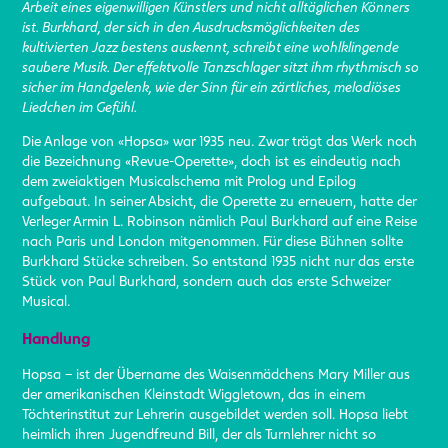
Arbeit eines eigenwilligen Künstlers und nicht alltäglichen Könners
ist. Burkhard, der sich in den Ausdrucksmöglichkeiten des
kultivierten Jazz bestens auskennt, schreibt eine wohlklingende
saubere Musik. Der effektvolle Tanzschlager sitzt ihm rhythmisch so
sicher im Handgelenk, wie der Sinn für ein zärtliches, melodiöses
Liedchen im Gefühl.
Die Anlage von «Hopsa» war 1935 neu. Zwar trägt das Werk noch
die Bezeichnung «Revue-Operette», doch ist es eindeutig nach
dem zweiaktigen Musicalschema mit Prolog und Epilog
aufgebaut. In seiner Absicht, die Operette zu erneuern, hatte der
Verleger Armin L. Robinson nämlich Paul Burkhard auf eine Reise
nach Paris und London mitgenommen. Für diese Bühnen sollte
Burkhard Stücke schreiben. So entstand 1935 nicht nur das erste
Stück von Paul Burkhard, sondern auch das erste Schweizer
Musical.
Handlung
Hopsa – ist der Übername des Waisenmädchens Mary Miller aus
der amerikanischen Kleinstadt Wiggletown, das in einem
Töchterinstitut zur Lehrerin ausgebildet werden soll. Hopsa liebt
heimlich ihren Jugendfreund Bill, der als Turnlehrer nicht so