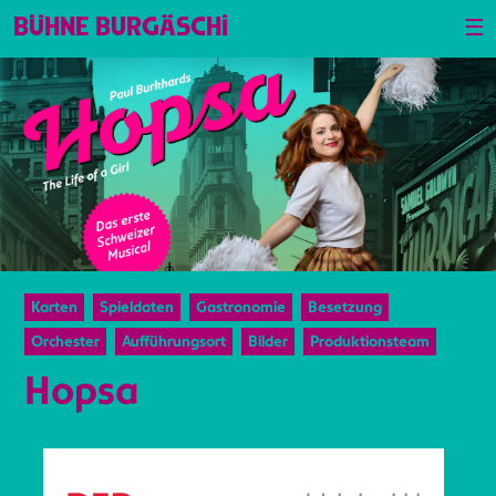
☰
BÜHNE BURGÄSCHI
Karten
Spieldaten
Gastronomie
Besetzung
Orchester
Aufführungsort
Bilder
Produktionsteam
Hopsa