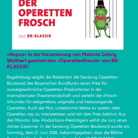
«Hopsa» in der Inszenierung von Melanie Gehrig
Walthert gewinnt den «Operettenfrosch» von BR-
KLASSIK!
Regelmässig vergibt die Redaktion der Sendung Operetten-
Boulevard des Bayerischen Rundfunks einen Preis für
aussergewöhnliche Operetten-Produktionen in der
internationalen Theaterlandschaft und verleiht die «Frosch-
Urkunde» für zeitgemässe, originelle und herausragende
Operetten. Auch der Mut, unbekannte Werke zu spielen oder
Operetten neu zu interpretieren wird mit dem Preis belohnt. Aus
den Monats- bzw. Produktions-Preisträgern wählt die Jury einen
Jahres-Gewinner. In der Sendung Operetten-Boulevard wurde am
Sonntag, dem 21. Juni 2026, bekanntgegeben, dass die Bühne